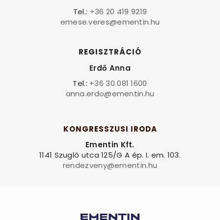
Tel.:
+36 20 419 9219
emese.veres@ementin.hu
REGISZTRÁCIÓ
Erdő Anna
Tel.:
+36 30 081 1600
anna.erdo@ementin.hu
KONGRESSZUSI IRODA
Ementin Kft.
1141 Szugló utca 125/G A ép. I. em. 103.
rendezveny@ementin.hu