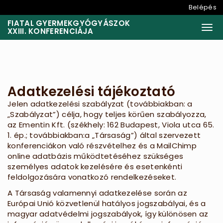
Belépés
FIATAL GYERMEKGYÓGYÁSZOK
Togg
XXIII. KONFERENCIÁJA
Adatkezelési tájékoztató
Jelen adatkezelési szabályzat (továbbiakban: a
„Szabályzat”) célja, hogy teljes körűen szabályozza,
az Ementin Kft. (székhely: 162 Budapest, Viola utca 65.
1. ép.; továbbiakban:a „Társaság”) által szervezett
konferenciákon való részvételhez és a MailChimp
online adatbázis működtetéséhez szükséges
személyes adatok kezelésére és esetenkénti
feldolgozására vonatkozó rendelkezéseket.
A Társaság valamennyi adatkezelése során az
Európai Unió közvetlenül hatályos jogszabályai, és a
magyar adatvédelmi jogszabályok, így különösen az