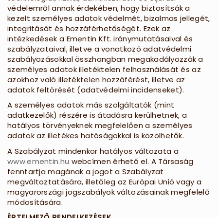
védelemről annak érdekében, hogy biztosítsák a
kezelt személyes adatok védelmét, bizalmas jellegét,
integritását és hozzáférhetőségét. Ezek az
intézkedések a Ementin Kft. iránymutatásaival és
szabályzataival, illetve a vonatkozó adatvédelmi
szabályozásokkal összhangban megakadályozzák a
személyes adatok illetéktelen felhasználását és az
azokhoz való illetéktelen hozzáférést, illetve az
adatok feltörését (adatvédelmi incidenseket).
A személyes adatok más szolgáltatók (mint
adatkezelők) részére is átadásra kerülhetnek, a
hatályos törvényeknek megfelelően a személyes
adatok az illetékes hatóságokkal is közölhetők.
A Szabályzat mindenkor hatályos változata a
www.ementin.hu
webcímen érhető el. A Társaság
fenntartja magának a jogot a Szabályzat
megváltoztatására, illetőleg az Európai Unió vagy a
magyarországi jogszabályok változásainak megfelelő
módosítására.
ÉRTELMEZ
Ő
RENDELKEZÉSEK