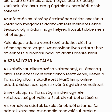
elérésére alkalmas. A személyes adatok addig
kerülnek tárolásra, amíg ügyfeleink nem kérik azok
törlését.
Az Információs törvény értelmében törlés esetén a
korábban megadott adatokat felismerhetetlenné
tesszük, oly módon, hogy helyreállításuk többé nem
lehetséges.
Különleges adatra vonatkozó adatkezelést a
Társaság nem végez. Amennyiben ilyen adatot hoz
az érintett tudomásunkra, az adat törlésre kerül.
A SZABÁLYZAT HATÁLYA
A Szabályzat alkalmazása valamennyi, a Társaság
által szervezett konferenciákon részt venni, illetve a
Társaság által működtetett MailChimp online
adatbázisban szerepelni kívánó ügyfélre vonatkozik.
Ennek alapján a Társaság minden ügyfele
kötelezettséget vállal e Szabályzat betartására.
A személyes adatok kezelésének időtartama: Az
adatok kezelése mindaddig megvalósul, amíg a