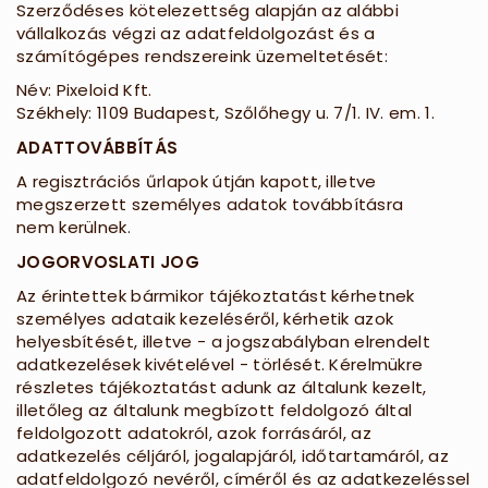
Szerződéses kötelezettség alapján az alábbi
vállalkozás végzi az adatfeldolgozást és a
számítógépes rendszereink üzemeltetését:
Név: Pixeloid Kft.
Székhely: 1109 Budapest, Szőlőhegy u. 7/1. IV. em. 1.
ADATTOVÁBBÍTÁS
A regisztrációs űrlapok útján kapott, illetve
megszerzett személyes adatok továbbításra
nem kerülnek.
JOGORVOSLATI JOG
Az érintettek bármikor tájékoztatást kérhetnek
személyes adataik kezeléséről, kérhetik azok
helyesbítését, illetve - a jogszabályban elrendelt
adatkezelések kivételével - törlését. Kérelmükre
részletes tájékoztatást adunk az általunk kezelt,
illetőleg az általunk megbízott feldolgozó által
feldolgozott adatokról, azok forrásáról, az
adatkezelés céljáról, jogalapjáról, időtartamáról, az
adatfeldolgozó nevéről, címéről és az adatkezeléssel