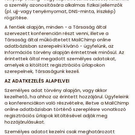
a személy azonosítására alkalmas fizikai jellemzők
(pl. ujj-vagy tenyérnyomat, DNS-minta, íriszkép)
rögzítése.
A fentiek alapján, minden - a Társaság által
szervezett konferencián részt venni, illetve a
Társaság által működtetett MailChimp online
adatbázisban szerepelni kívánó - ügyfelünk, az
Információs törvény alapján érintettnek minősül. Az
érintettek által megadott személyes adatokat,
amelyek a kitöltött regisztrációs űrlapokon
szerepelnek, Társaságunk kezeli.
AZ ADATKEZELÉS ALAPELVEI
Személyes adat törvény alapján, vagy akkor
kezelhető, ha ahhoz az érintett hozzájárul. Ügyfeleink
a konferenciákon való részvételre, illetve a MailChimp
online adatbázisban történő szereplésre vonatkozó
regisztrációs űrlapok kitöltésével adják meg
hozzájárulásukat.
Személyes adatot kezelni csak meghatározott