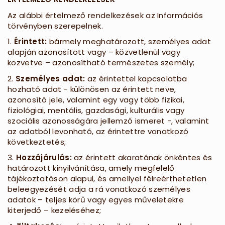
Az alábbi értelmező rendelkezések az Információs
törvényben szerepelnek.
1.
Érintett:
bármely meghatározott, személyes adat
alapján azonosított vagy – közvetlenül vagy
közvetve – azonosítható természetes személy;
2.
Személyes adat:
az érintettel kapcsolatba
hozható adat - különösen az érintett neve,
azonosító jele, valamint egy vagy több fizikai,
fiziológiai, mentális, gazdasági, kulturális vagy
szociális azonosságára jellemző ismeret -, valamint
az adatból levonható, az érintettre vonatkozó
következtetés;
3.
Hozzájárulás:
az érintett akaratának önkéntes és
határozott kinyilvánítása, amely megfelelő
tájékoztatáson alapul, és amellyel félreérthetetlen
beleegyezését adja a rá vonatkozó személyes
adatok – teljes körű vagy egyes műveletekre
kiterjedő – kezeléséhez;