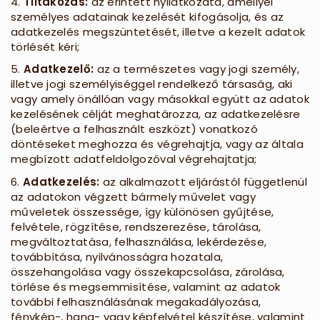
4.
Tiltakozás:
az érintett nyilatkozata, amellyel
személyes adatainak kezelését kifogásolja, és az
adatkezelés megszüntetését, illetve a kezelt adatok
törlését kéri;
5.
Adatkezel
ő
:
az a természetes vagy jogi személy,
illetve jogi személyiséggel rendelkező társaság, aki
vagy amely önállóan vagy másokkal együtt az adatok
kezelésének célját meghatározza, az adatkezelésre
(beleértve a felhasznált eszközt) vonatkozó
döntéseket meghozza és végrehajtja, vagy az általa
megbízott adatfeldolgozóval végrehajtatja;
6.
Adatkezelés:
az alkalmazott eljárástól függetlenül
az adatokon végzett bármely művelet vagy
műveletek összessége, így különösen gyűjtése,
felvétele, rögzítése, rendszerezése, tárolása,
megváltoztatása, felhasználása, lekérdezése,
továbbítása, nyilvánosságra hozatala,
összehangolása vagy összekapcsolása, zárolása,
törlése és megsemmisítése, valamint az adatok
további felhasználásának megakadályozása,
fénykép-, hang- vagy képfelvétel készítése, valamint