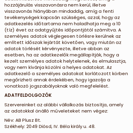
hozzájárulás visszavonásra nem kerül, illetve
visszavonás hiányában mindaddig, amíg a fenti
tevékenységek kapcsán szükséges, azzal, hogy az
adatkezelés időtartama nem haladhatja meg a 10
(tíz) évet az adatgyűjtés időpontjától számítva. A
személyes adatok véglegesen törlésre kerülnek az
említett időszak lejártát követően, vagy miután az
adatok törlését kérvényezte, illetve abban az
esetben, ha az adatkezelők megállapítják, hogy a
kezelt személyes adatok helytelenek, és elmulasztja,
vagy nem kívánja közölni a helyes adatokat. Az
adatkezelő a személyes adatokat korlátozott körben
megőrizheti annak érdekében, hogy igazolja a
vonatkozó jogszabályoknak való megfelelést.
ADATFELDOLGOZÓK
Szervereinket az alábbi vállalkozás biztosítja, amely
az adatokkal önálló műveleteket nem végez:
Név: AB Plusz Bt.
Székhely: 2049 Diósd, IV. Béla király u. 48.