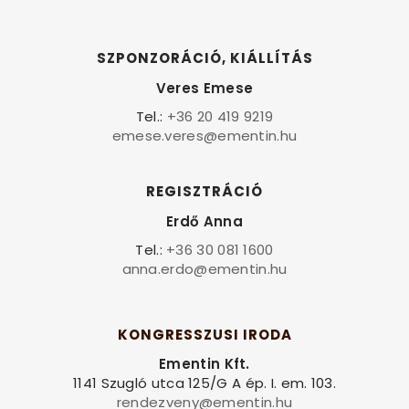
SZPONZORÁCIÓ, KIÁLLÍTÁS
Veres Emese
Tel.:
+36 20 419 9219
emese.veres@ementin.hu
REGISZTRÁCIÓ
Erdő Anna
Tel.:
+36 30 081 1600
anna.erdo@ementin.hu
KONGRESSZUSI IRODA
Ementin Kft.
1141 Szugló utca 125/G A ép. I. em. 103.
rendezveny@ementin.hu