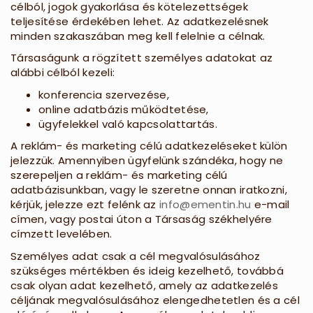
célból, jogok gyakorlása és kötelezettségek
teljesítése érdekében lehet. Az adatkezelésnek
minden szakaszában meg kell felelnie a célnak.
Társaságunk a rögzített személyes adatokat az
alábbi célból kezeli:
konferencia szervezése,
online adatbázis működtetése,
ügyfelekkel való kapcsolattartás.
A reklám- és marketing célú adatkezeléseket külön
jelezzük. Amennyiben ügyfelünk szándéka, hogy ne
szerepeljen a reklám- és marketing célú
adatbázisunkban, vagy le szeretne onnan iratkozni,
kérjük, jelezze ezt felénk az
info@ementin.hu
e-mail
címen, vagy postai úton a Társaság székhelyére
címzett levelében.
Személyes adat csak a cél megvalósulásához
szükséges mértékben és ideig kezelhető, továbbá
csak olyan adat kezelhető, amely az adatkezelés
céljának megvalósulásához elengedhetetlen és a cél