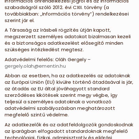
információs önrendelkezési jogról és az információs
szabadságról szóló 2012. évi CXII. törvény (a
továbbiakban: „Információs törvény”) rendelkezései
szerint jár el.
A Társaság az írásbeli rögzítés útján kapott,
megszerzett személyes adatokat bizalmasan kezeli
és a biztonságos adatkezelést elősegítő minden
szükséges intézkedést megtesz.
Adatvédelmi felelős: Oláh Gergely –
gergely.olah@ementin.hu
Abban az esetben, ha az adatkezelés az adatoknak
az Európai Unión (EU) kívülre történő átadásával is jár,
az átadás az EU által jóváhagyott standard
szerződéses kikötések szerint megy végbe, így
teljesül a személyes adatoknak a vonatkozó
adatvédelmi szabályozásban meghatározott
megfelelő szintű védelme.
Az adatkezelők és az adatfeldolgozók gondoskodnak
az iparágban elfogadott standardoknak megfelelő
technológiai, fizikai, adminisztratív és eljárási